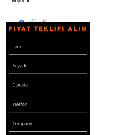
Boyutlar
Yükseklik
Boyutlar
Desi
(U)
(GxDxY) (mm)
Fiyat Teklifi Alın
7U
600x450x420
38
9U
600x450x555
50
12U
600x450x688
62
16U
600x450x821
74
20U
600x450x1070
96