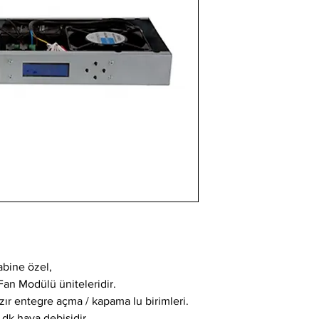
kabine özel,
Fan Modülü üniteleridir.
azır entegre açma / kapama lu birimleri.
 dk hava debisidir.