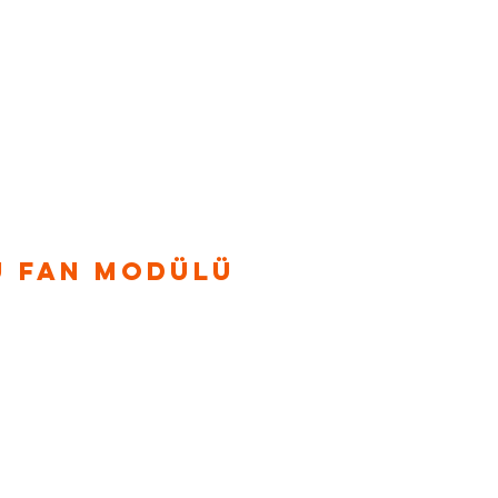
BLOG
İLETİŞİM
lü Fan Modülü