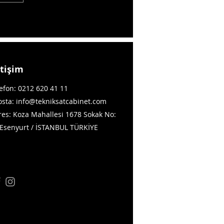
etişim
efon: 0212 620 41 11
osta:
info@tekniksatcabinet.com
res: Koza Mahallesi 1678 Sokak No:
 Esenyurt / İSTANBUL TÜRKİYE